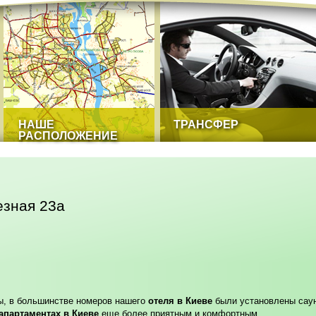
НАШЕ
ТРАНСФЕР
РАСПОЛОЖЕНИЕ
езная 23а
ы, в большинстве номеров нашего
отеля в Киеве
были установлены саун
апартаментах в Киеве
еще более приятным и комфортным.