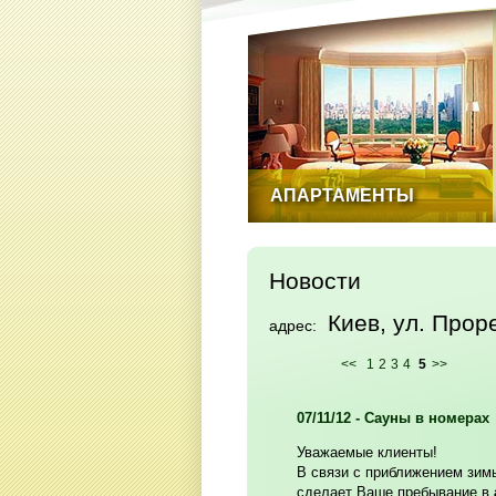
АПАРТАМЕНТЫ
Новости
Киев, ул. Прор
адрес:
<<
1
2
3
4
5
>>
07/11/12 - Сауны в номерах
Уважаемые клиенты!
В связи с приближением зим
сделает Ваше пребывание в