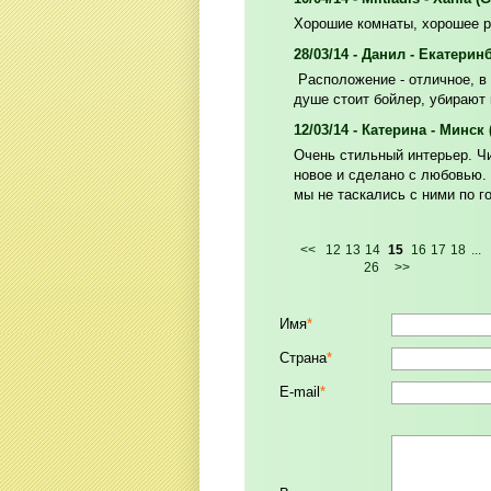
Хорошие комнаты, хорошее 
28/03/14 - Данил - Екатерин
Расположение - отличное, в 
душе стоит бойлер, убирают
12/03/14 - Катерина - Минск
Очень стильный интерьер. Чи
новое и сделано с любовью. 
мы не таскались с ними по 
<<
12
13
14
15
16
17
18
...
26
>>
Имя
*
Страна
*
E-mail
*