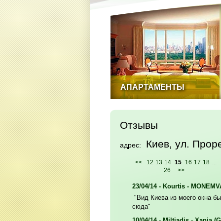
АПАРТАМЕНТЫ
Отзывы
Киев, ул. Прор
адрес:
<<
12
13
14
15
16
17
18
...
26
>>
23/04/14 - Kourtis - MONEMV
"Вид Киева из моего окна бы
сюда"
10/04/14 - Miltiadis - Xania (